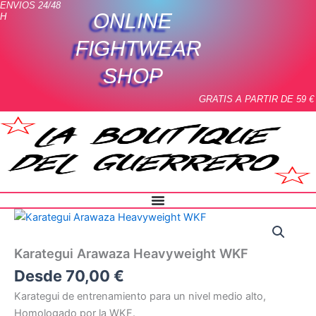
ENVIOS 24/48
Ir
ONLINE
H
al
contenido
FIGHTWEAR
SHOP
GRATIS A PARTIR DE 59 €
Karategui
Arawaza
Heavyweight
Karategui Arawaza Heavyweight WKF
WKF
cantidad
Desde
70,00
€
Karategui de entrenamiento para un nivel medio alto,
Homologado por la WKF.