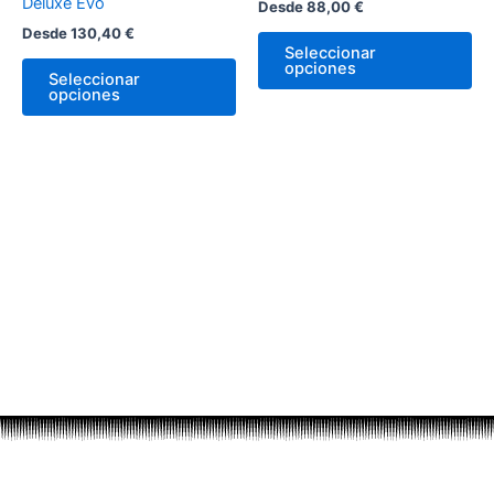
Deluxe Evo
Desde
88,00
€
en
en
Desde
130,40
€
la
la
Seleccionar
página
pá
opciones
Seleccionar
de
de
opciones
producto
pr