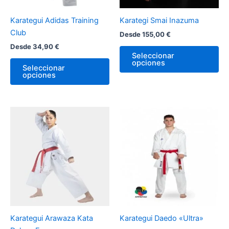
se
se
pueden
pu
Karategui Adidas Training
Karategi Smai Inazuma
elegir
ele
Club
Desde
155,00
€
en
en
Desde
34,90
€
la
la
Seleccionar
página
pá
opciones
Seleccionar
de
de
opciones
producto
pr
Este
Es
producto
pr
tiene
tie
múltiples
múl
variantes.
var
Las
La
opciones
op
se
se
pueden
pu
Karategui Arawaza Kata
Karategui Daedo «Ultra»
elegir
ele