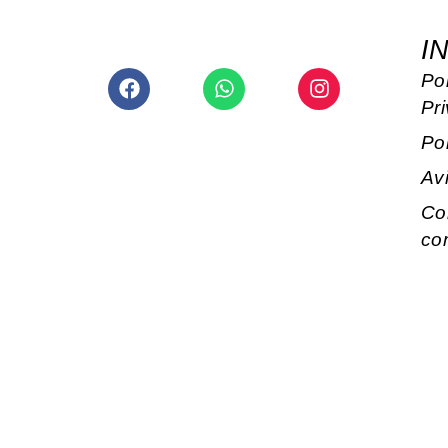
I
Facebook
Whatsapp
Instagram
Pol
Pr
Po
Av
Co
co