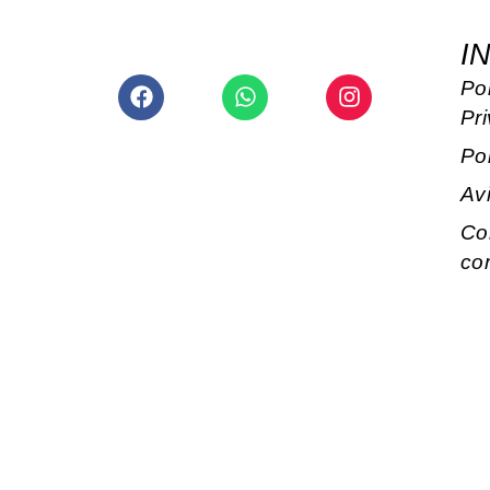
I
Facebook
Whatsapp
Instagram
Pol
Pr
Po
Av
Co
co