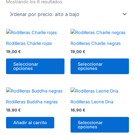
Mostrando los 6 resultados
Este
Es
producto
pr
Rodilleras Charlie rojas
Rodilleras Charlie negras
tiene
tie
19,00
€
19,00
€
múltiples
múl
variantes.
var
Seleccionar
Seleccionar
opciones
opciones
Las
La
opciones
op
se
se
pueden
pu
Es
elegir
ele
pr
Rodilleras Buddha negras
Rodilleras Leone Dna
en
en
tie
18,90
€
16,90
€
la
la
múl
página
pá
var
Añadir al carrito
Seleccionar
de
de
opciones
La
producto
pr
op