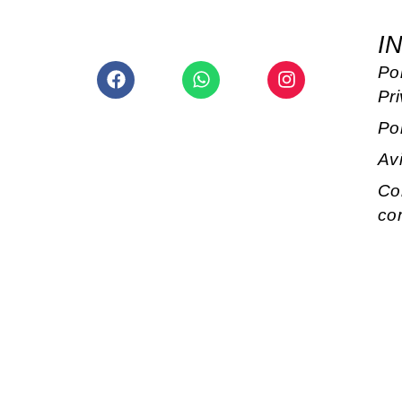
I
Facebook
Whatsapp
Instagram
Pol
Pr
Po
Av
Co
co