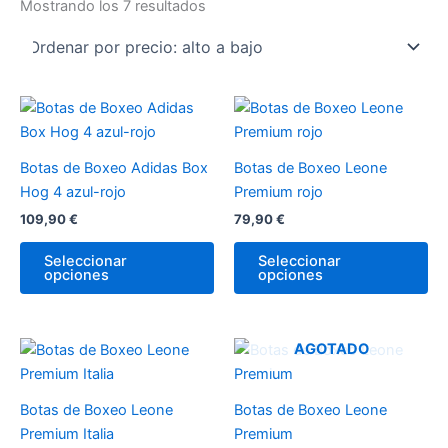
Mostrando los 7 resultados
Este
Es
producto
pr
tiene
tie
Botas de Boxeo Adidas Box
Botas de Boxeo Leone
múltiples
múl
Hog 4 azul-rojo
Premium rojo
variantes.
var
109,90
€
79,90
€
Las
La
opciones
op
Seleccionar
Seleccionar
opciones
opciones
se
se
pueden
pu
elegir
ele
en
en
Este
Es
AGOTADO
la
la
producto
pr
página
pá
tiene
tie
Botas de Boxeo Leone
Botas de Boxeo Leone
de
de
múltiples
múl
Premium Italia
Premium
producto
pr
variantes.
var