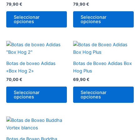
79,90
€
79,90
€
Las
La
opciones
op
Seleccionar
Seleccionar
opciones
opciones
se
se
pueden
pu
elegir
ele
en
en
Este
Es
la
la
producto
pr
página
pá
tiene
tie
Botas de boxeo Adidas
Botas de Boxeo Adidas Box
de
de
múltiples
múl
«Box Hog 2»
Hog Plus
producto
pr
variantes.
var
70,00
€
69,90
€
Las
La
opciones
op
Seleccionar
Seleccionar
opciones
opciones
se
se
pueden
pu
elegir
ele
en
en
Este
la
la
producto
página
pá
tiene
Botas de Boxeo Buddha