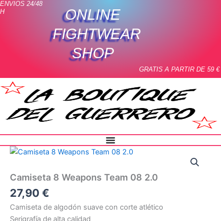
ENVIOS 24/48
Ir
ONLINE
H
al
contenido
FIGHTWEAR
SHOP
GRATIS A PARTIR DE 59 €
Camiseta
8
Weapons
Camiseta 8 Weapons Team 08 2.0
Team
08
27,90
€
2.0
Camiseta de algodón suave con corte atlético
cantidad
Serigrafía de alta calidad