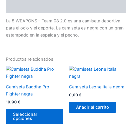
Valoraciones (0)
La 8 WEAPONS – Team 08 2.0 es una camiseta deportiva
para el ocio y el deporte. La camiseta es negra con un gran
estampado en la espalda y el pecho.
Productos relacionados
Este
producto
tiene
Camiseta Buddha Pro
Camiseta Leone Italia negra
múltiples
Fighter negra
0,00
€
variantes.
19,90
€
Las
Añadir al carrito
opciones
Seleccionar
opciones
se
pueden