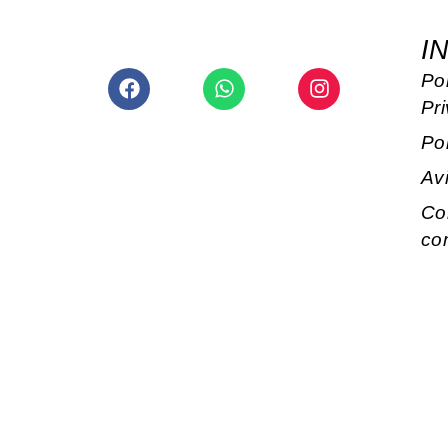
I
Facebook
Whatsapp
Instagram
Pol
Pr
Po
Av
Co
co