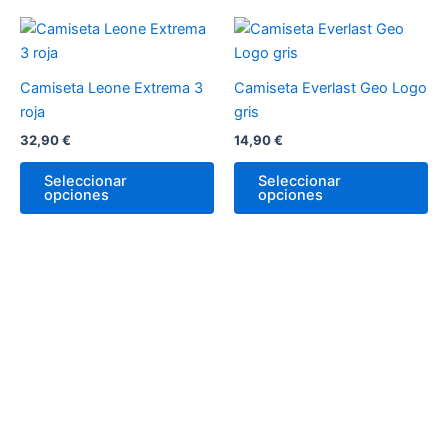
elegir
en
Este
Es
la
producto
pr
página
tiene
tie
Camiseta Leone Extrema 3
Camiseta Everlast Geo Logo
de
múltiples
múl
roja
gris
producto
variantes.
var
32,90
€
14,90
€
Las
La
opciones
op
Seleccionar
Seleccionar
opciones
opciones
se
se
pueden
pu
elegir
ele
en
en
la
la
página
pá
de
de
producto
pr