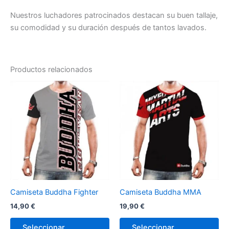
Nuestros luchadores patrocinados destacan su buen tallaje,
su comodidad y su duración después de tantos lavados.
Productos relacionados
Este
Es
producto
pr
tiene
tie
múltiples
múl
variantes.
var
Las
La
opciones
op
se
se
pueden
pu
Camiseta Buddha Fighter
Camiseta Buddha MMA
elegir
ele
14,90
€
19,90
€
en
en
la
la
Seleccionar
Seleccionar