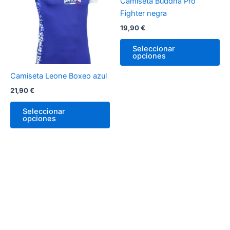
Camiseta Buddha Pro
múltiples
múl
Fighter negra
variantes.
var
19,90
€
Las
La
opciones
op
Seleccionar
opciones
se
se
pueden
pu
Camiseta Leone Boxeo azul
elegir
ele
21,90
€
en
en
la
la
Seleccionar
página
pá
opciones
de
de
producto
pr