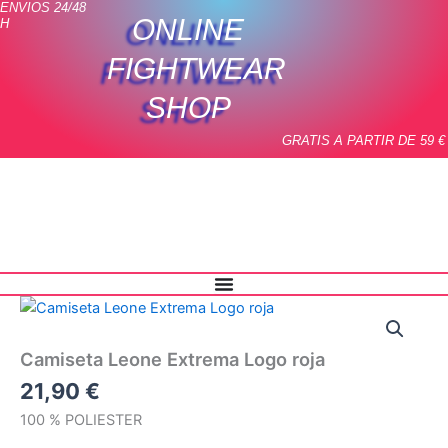
ENVIOS 24/48
Ir
ONLINE
H
al
contenido
FIGHTWEAR
SHOP
GRATIS A PARTIR DE 59 €
Camiseta
Leone
Extrema
Camiseta Leone Extrema Logo roja
Logo
roja
21,90
€
cantidad
100 % POLIESTER