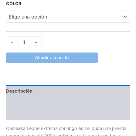
COLOR
-
+
Añadir al carrito
Descripción
Información adicional
Valoraciones (0)
Camiseta Leone Extrema con logo es sin duda una prenda
cómoda y versátil. 100% poliéster, es la opción perfecta