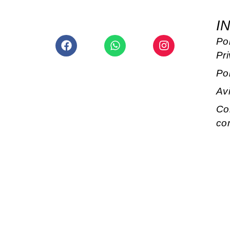
I
Facebook
Whatsapp
Instagram
Pol
Pr
Po
Av
Co
co