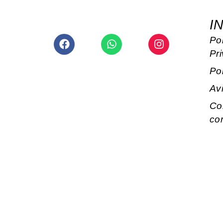
I
Facebook
Whatsapp
Instagram
Pol
Pr
Po
Av
Co
co