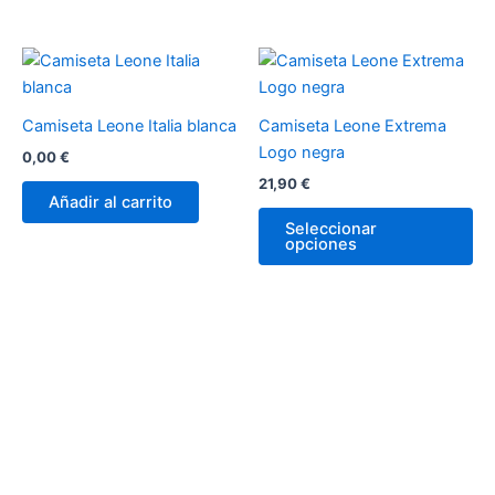
producto
pr
Es
pr
tie
Camiseta Leone Italia blanca
Camiseta Leone Extrema
múl
Logo negra
0,00
€
var
21,90
€
La
Añadir al carrito
op
Seleccionar
opciones
se
pu
ele
en
la
pá
de
pr