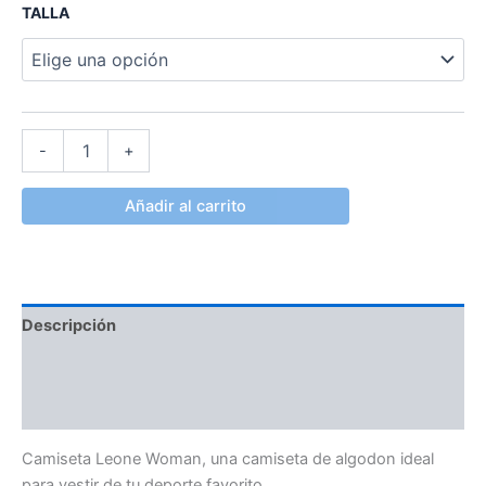
TALLA
-
+
Añadir al carrito
Descripción
Información adicional
Valoraciones (0)
Camiseta Leone Woman, una camiseta de algodon ideal
para vestir de tu deporte favorito.