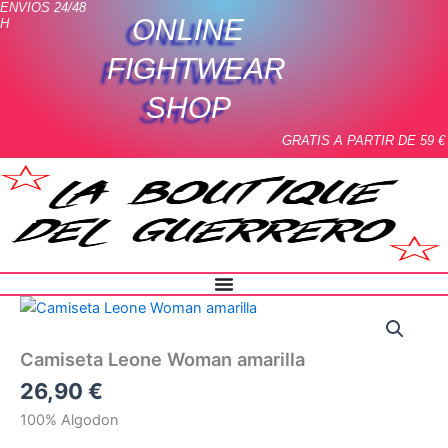
ENVIOS 24/48
Ir
ONLINE
H
al
contenido
FIGHTWEAR
SHOP
GRATIS A PARTIR DE 59 €
Camiseta
Leone
Woman
Camiseta Leone Woman amarilla
amarilla
cantidad
26,90
€
100% Algodon