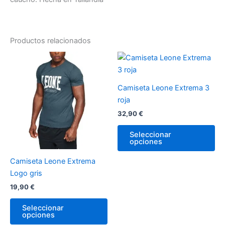
Productos relacionados
Este
Es
producto
pr
tiene
tie
Camiseta Leone Extrema 3
múltiples
múl
roja
variantes.
var
32,90
€
Las
La
opciones
op
Seleccionar
opciones
se
se
pueden
pu
Camiseta Leone Extrema
elegir
ele
Logo gris
en
en
19,90
€
la
la
página
pá
Seleccionar
de
de
opciones