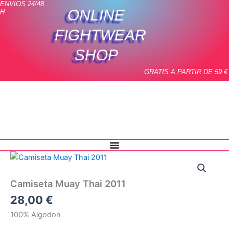
ENVIOS 24/48
Ir
ONLINE
H
al
contenido
FIGHTWEAR
SHOP
GRATIS A PARTIR DE 59 €
Camiseta
Muay
Thai
Camiseta Muay Thai 2011
2011
cantidad
28,00
€
100% Algodon