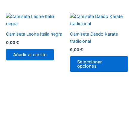
producto
pr
Es
pr
tie
Camiseta Leone Italia negra
Camiseta Daedo Karate
múl
tradicional
0,00
€
var
9,00
€
La
Añadir al carrito
op
Seleccionar
opciones
se
pu
ele
en
la
pá
de
pr