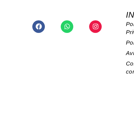
I
Facebook
Whatsapp
Instagram
Pol
Pr
Po
Av
Co
co