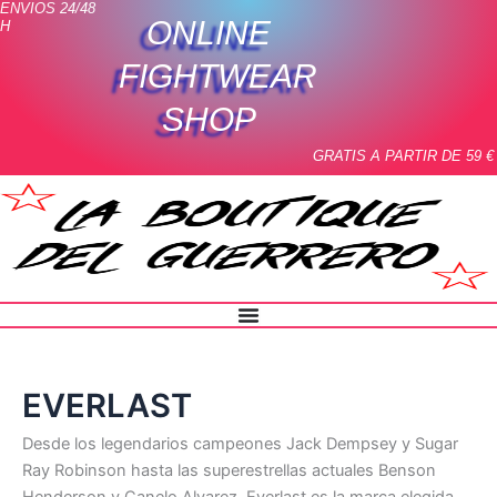
Ordenado
ENVIOS 24/48
Ir
por
ONLINE
H
precio:
al
alto
contenido
FIGHTWEAR
a
bajo
SHOP
GRATIS A PARTIR DE 59 €
EVERLAST
Desde los legendarios campeones Jack Dempsey y Sugar
Ray Robinson hasta las superestrellas actuales Benson