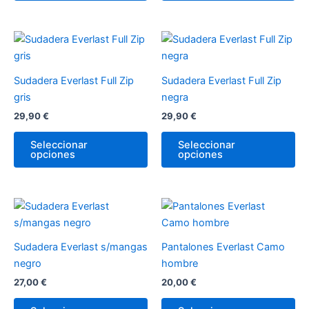
pueden
pu
elegir
ele
en
en
Este
Es
la
la
producto
pr
página
pá
tiene
tie
Sudadera Everlast Full Zip
Sudadera Everlast Full Zip
de
de
múltiples
múl
gris
negra
producto
pr
variantes.
var
29,90
€
29,90
€
Las
La
opciones
op
Seleccionar
Seleccionar
opciones
opciones
se
se
pueden
pu
elegir
ele
en
en
Este
Es
la
la
producto
pr
página
pá
tiene
tie
Sudadera Everlast s/mangas
Pantalones Everlast Camo
de
de
múltiples
múl
negro
hombre
producto
pr
variantes.
var
27,00
€
20,00
€
Las
La
opciones
op