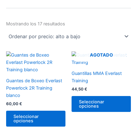
Mostrando los 17 resultados
Este
Es
AGOTADO
producto
pr
tiene
tie
Guantillas MMA Everlast
múltiples
múl
Guantes de Boxeo Everlast
Training
variantes.
var
Powerlock 2R Training
44,50
€
Las
La
blanco
opciones
op
Seleccionar
60,00
€
opciones
se
se
pueden
pu
Seleccionar
opciones
elegir
ele
en
en
la
la