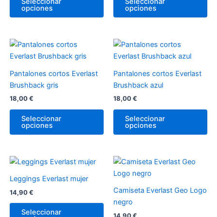
Seleccionar
Seleccionar
opciones
opciones
se
se
pueden
pu
elegir
ele
en
en
Este
Es
la
la
producto
pr
página
pá
tiene
tie
Pantalones cortos Everlast
Pantalones cortos Everlast
de
de
múltiples
múl
Brushback gris
Brushback azul
producto
pr
variantes.
var
18,00
€
18,00
€
Las
La
opciones
op
Seleccionar
Seleccionar
opciones
opciones
se
se
pueden
pu
elegir
ele
en
en
Este
Es
la
la
producto
pr
Leggings Everlast mujer
página
pá
tiene
tie
Camiseta Everlast Geo Logo
14,90
€
de
de
múltiples
múl
negro
producto
pr
variantes.
var
Seleccionar
14,90
€