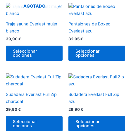
página
pá
Este
Es
AGOTADO
de
de
producto
pr
producto
pr
tiene
tie
Traje sauna Everlast mujer
Pantalones de Boxeo
múltiples
múl
blanco
Everlast azul
variantes.
var
39,90
€
32,95
€
Las
La
opciones
op
Seleccionar
Seleccionar
opciones
opciones
se
se
pueden
pu
elegir
ele
en
en
Este
Es
la
la
producto
pr
página
pá
tiene
tie
Sudadera Everlast Full Zip
Sudadera Everlast Full Zip
de
de
múltiples
múl
charcoal
azul
producto
pr
variantes.
var
29,90
€
29,90
€
Las
La
opciones
op
Seleccionar
Seleccionar
opciones
opciones
se
se