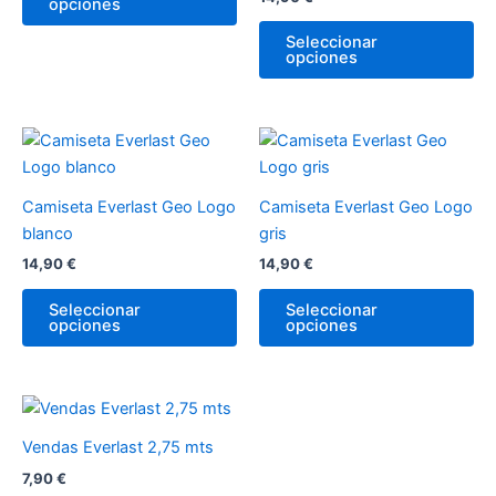
opciones
Las
La
opciones
op
Seleccionar
opciones
se
se
pueden
pu
elegir
ele
en
en
Este
Es
la
la
producto
pr
página
pá
tiene
tie
Camiseta Everlast Geo Logo
Camiseta Everlast Geo Logo
de
de
múltiples
múl
blanco
gris
producto
pr
variantes.
var
14,90
€
14,90
€
Las
La
opciones
op
Seleccionar
Seleccionar
opciones
opciones
se
se
pueden
pu
elegir
ele
en
en
Este
la
la
producto
Vendas Everlast 2,75 mts
página
pá
tiene
7,90
€
de
de
múltiples