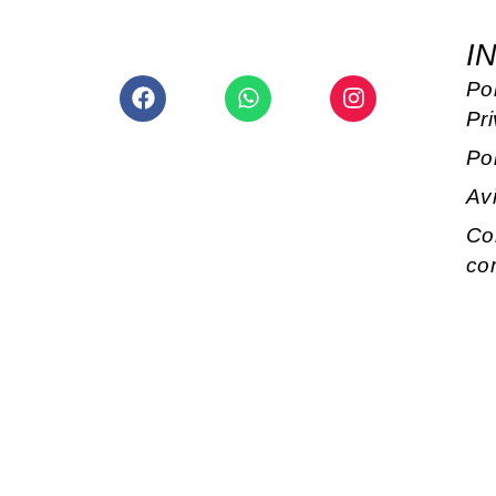
I
Facebook
Whatsapp
Instagram
Pol
Pr
Po
Av
Co
co