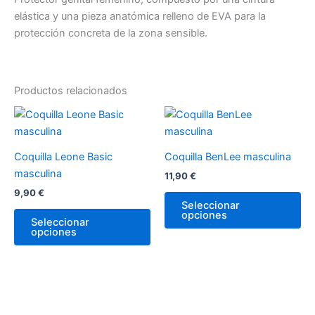
elástica y una pieza anatómica relleno de EVA para la
protección concreta de la zona sensible.
Productos relacionados
Este
Es
producto
pr
tiene
tie
Coquilla Leone Basic
Coquilla BenLee masculina
múltiples
múl
masculina
11,90
€
variantes.
var
9,90
€
Las
La
Seleccionar
opciones
opciones
op
Seleccionar
opciones
se
se
pueden
pu
elegir
ele
en
en
la
la