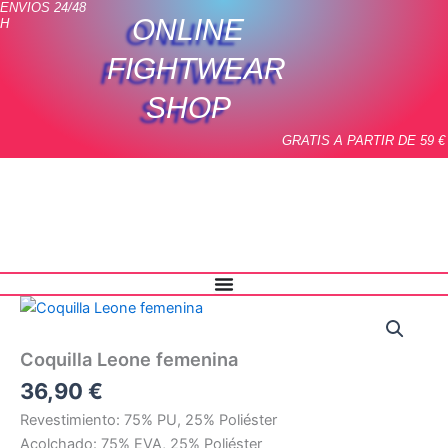
ENVIOS 24/48
Ir
ONLINE
H
al
contenido
FIGHTWEAR
SHOP
GRATIS A PARTIR DE 59 €
Coquilla
Leone
femenina
Coquilla Leone femenina
cantidad
36,90
€
Revestimiento: 75% PU, 25% Poliéster
Acolchado: 75% EVA, 25% Poliéster