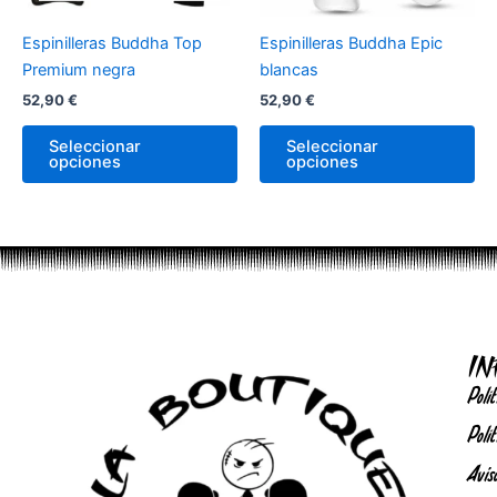
se
se
pueden
pu
Espinilleras Buddha Top
Espinilleras Buddha Epic
elegir
ele
Premium negra
blancas
en
en
52,90
€
52,90
€
la
la
página
pá
Seleccionar
Seleccionar
de
de
opciones
opciones
producto
pr
I
Polít
Polít
Avis