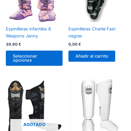
Las
opciones
se
pueden
Espinilleras infantiles 8
Espinilleras Charlie Fast
elegir
Weapons Jenny
negras
en
39,90
€
0,00
€
la
página
Seleccionar
Añadir al carrito
de
opciones
producto
Este
Es
producto
pr
tiene
tie
múltiples
múl
variantes.
var
Las
La
opciones
op
AGOTADO