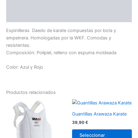
Información adicional
Valoraciones (0)
Espinilleras Daedo de karate compuestas por bota y
empeinera. Homologadas por la WKF. Comodas y
resistentes.
Composición: Polipiel, relleno con espuma moldeada
Color: Azul y Rojo
Productos relacionados
Este
Es
producto
pr
Guantillas Arawaza Karate
tiene
tie
39,90
€
múltiples
múl
variantes.
var
Seleccionar