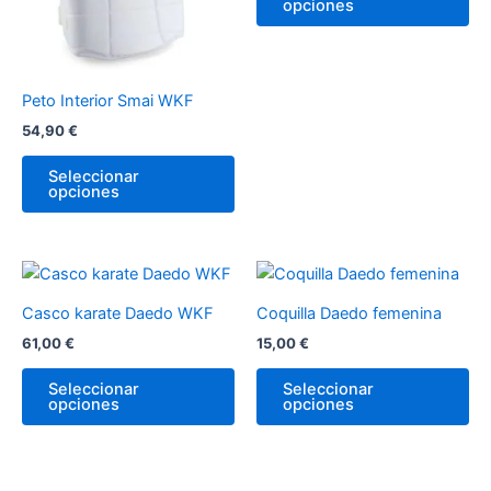
opciones
Las
La
opciones
op
se
se
pueden
pu
Peto Interior Smai WKF
elegir
ele
54,90
€
en
en
la
la
Seleccionar
página
pá
opciones
de
de
producto
pr
Este
Es
producto
pr
Casco karate Daedo WKF
Coquilla Daedo femenina
tiene
tie
61,00
€
15,00
€
múltiples
múl
variantes.
var
Seleccionar
Seleccionar
opciones
opciones
Las
La
opciones
op
se
se
pueden
pu