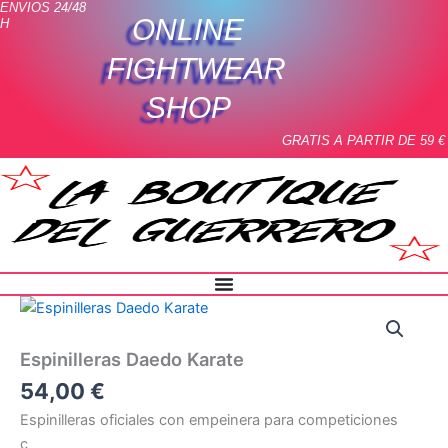
ENVIOS 24/48
Ir
ONLINE
H
al
contenido
FIGHTWEAR
SHOP
GRATIS A PARTIR DE 59 €
Espinilleras
Daedo
Karate
Espinilleras Daedo Karate
cantidad
54,00
€
Espinilleras oficiales con empeinera para competiciones
ç