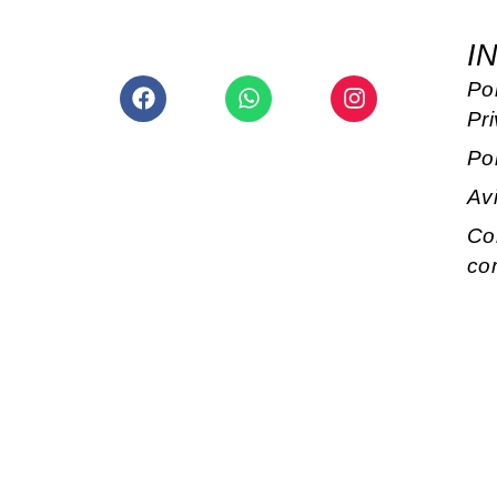
I
Facebook
Whatsapp
Instagram
Pol
Pr
Po
Av
Co
co