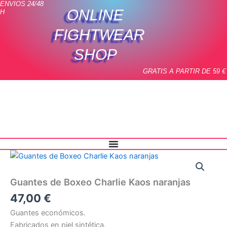
ENVIOS 24/48
Ir
ONLINE
H
al
contenido
FIGHTWEAR
SHOP
GRATIS A PARTIR DE 59 €
Guantes
de
Boxeo
Guantes de Boxeo Charlie Kaos naranjas
Charlie
Kaos
47,00
€
naranjas
Guantes económicos.
cantidad
Fabricados en piel sintética.