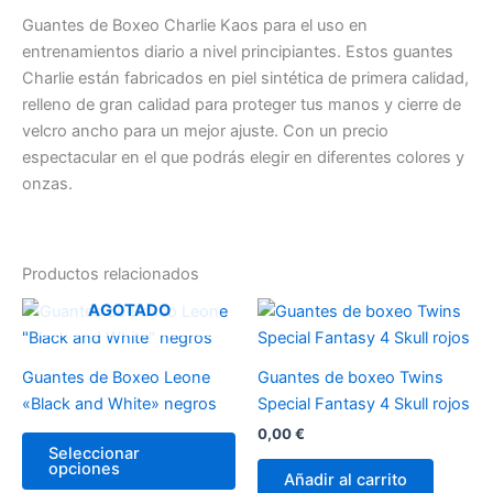
Guantes de Boxeo Charlie Kaos para el uso en
entrenamientos diario a nivel principiantes. Estos guantes
Charlie están fabricados en piel sintética de primera calidad,
relleno de gran calidad para proteger tus manos y cierre de
velcro ancho para un mejor ajuste. Con un precio
espectacular en el que podrás elegir en diferentes colores y
onzas.
Productos relacionados
Este
AGOTADO
producto
tiene
Guantes de Boxeo Leone
Guantes de boxeo Twins
múltiples
«Black and White» negros
Special Fantasy 4 Skull rojos
variantes.
0,00
€
Las
Seleccionar
opciones
opciones
Añadir al carrito