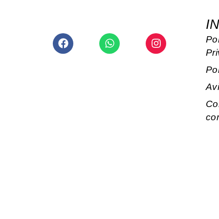
I
Facebook
Whatsapp
Instagram
Pol
Pr
Po
Av
Co
co