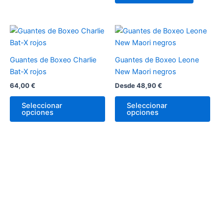
se
pueden
elegir
Este
Es
en
producto
pr
la
tiene
tie
página
Guantes de Boxeo Charlie
Guantes de Boxeo Leone
múltiples
múl
de
Bat-X rojos
New Maori negros
variantes.
var
producto
64,00
€
Desde
48,90
€
Las
La
opciones
op
Seleccionar
Seleccionar
opciones
opciones
se
se
pueden
pu
elegir
ele
en
en
la
la
página
pá
de
de
producto
pr