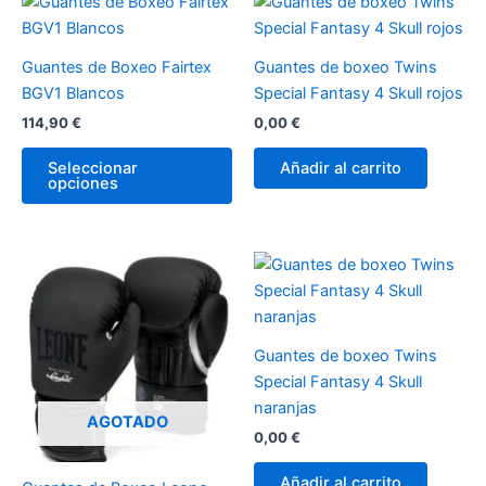
Este
producto
tiene
Guantes de Boxeo Fairtex
Guantes de boxeo Twins
múltiples
BGV1 Blancos
Special Fantasy 4 Skull rojos
variantes.
114,90
€
0,00
€
Las
opciones
Seleccionar
Añadir al carrito
opciones
se
pueden
elegir
en
Este
la
producto
página
tiene
de
múltiples
Guantes de boxeo Twins
producto
variantes.
Special Fantasy 4 Skull
Las
naranjas
opciones
AGOTADO
0,00
€
se
pueden
Añadir al carrito