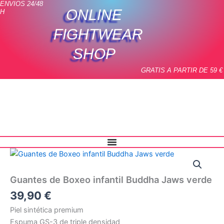
ENVIOS 24/48
Ir
ONLINE
H
al
contenido
FIGHTWEAR
SHOP
GRATIS A PARTIR DE 59 €
Guantes
de
Boxeo
Guantes de Boxeo infantil Buddha Jaws verde
infantil
Buddha
39,90
€
Jaws
Piel sintética premium
verde
Espuma GS-3 de triple densidad
cantidad