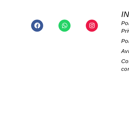
I
Facebook
Whatsapp
Instagram
Pol
Pr
Po
Av
Co
co