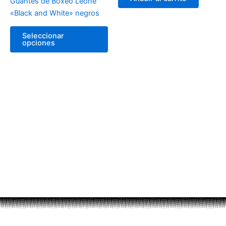
Guantes de Boxeo Leone
elegir
«Black and White» negros
en
la
Seleccionar
página
opciones
de
producto