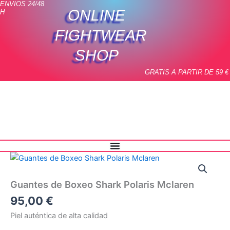
ENVIOS 24/48
Ir
ONLINE
H
al
contenido
FIGHTWEAR
SHOP
GRATIS A PARTIR DE 59 €
Guantes
de
Boxeo
Guantes de Boxeo Shark Polaris Mclaren
Shark
Polaris
95,00
€
Mclaren
Piel auténtica de alta calidad
cantidad