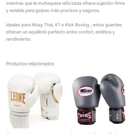
mientras que la muñequera reforzada ofrece sujeción firme
y estable para golpes más precisos y seguros.
Ideales para Muay Thai, K1 o Kick Boxing , estos guantes
ofrecen un equilibrio perfecto entre confort, estética y
rendimiento.
Productos relacionados
Este
Es
producto
pr
tiene
tie
múltiples
múl
variantes.
var
Las
La
opciones
op
se
se
pueden
pu