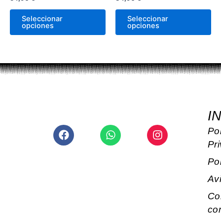
la
la
página
pá
Seleccionar
Seleccionar
de
de
opciones
opciones
producto
pr
I
Facebook
Whatsapp
Instagram
Pol
Pr
Po
Av
Co
co