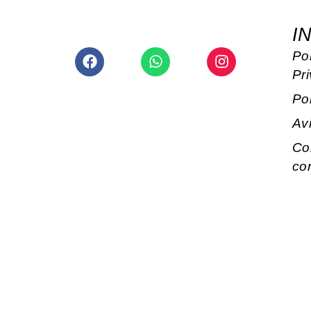
I
Facebook
Whatsapp
Instagram
Pol
Pr
Po
Av
Co
co