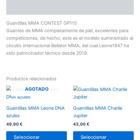
Valoraciones (0)
Guantillas MMA CONTEST GP115
Guantes de MMA completamente de piel, excelentes para
competiciones; de hecho, este es el modelo suministrado al
circuito internacional Bellator MMA, del cual Leone1947 ha
sido patrocinador técnico desde 2019.
Productos relacionados
Este
Es
AGOTADO
producto
pr
tiene
tie
Guantillas MMA Leone DNA
Guantillas MMA Charlie
múltiples
múl
azules
Jupiter
variantes.
var
49,90
€
43,00
€
Las
La
opciones
op
Seleccionar
Seleccionar