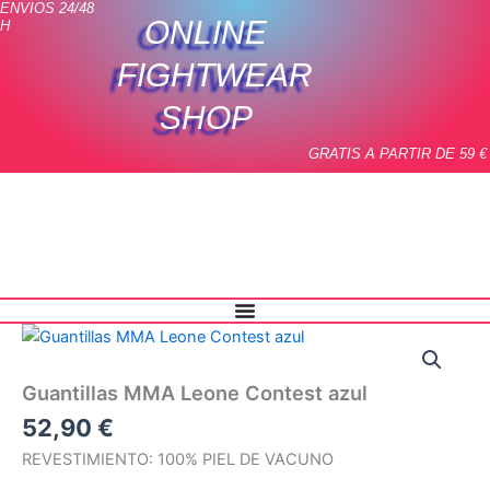
ENVIOS 24/48
Ir
ONLINE
H
al
contenido
FIGHTWEAR
SHOP
GRATIS A PARTIR DE 59 €
Guantillas
MMA
Leone
Guantillas MMA Leone Contest azul
Contest
azul
52,90
€
cantidad
REVESTIMIENTO: 100% PIEL DE VACUNO