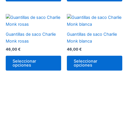
pueden
pu
elegir
ele
en
en
Este
Es
la
la
producto
pr
página
pá
tiene
tie
Guantillas de saco Charlie
Guantillas de saco Charlie
de
de
múltiples
múl
Monk rosas
Monk blanca
producto
pr
variantes.
var
46,00
€
46,00
€
Las
La
opciones
op
Seleccionar
Seleccionar
opciones
opciones
se
se
pueden
pu
elegir
ele
en
en
la
la
página
pá
de
de
producto
pr