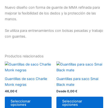
Nuevo diseño con forma de guante de MMA refinada para
mejorar la fexibilidad de los dedos y la protección de las
manos.
Se utiliza para entrenamientos con bolsas pesadas y trabajo
con guantes.
Productos relacionados
Este
Es
producto
pr
tiene
tie
Guantillas de saco Charlie
Guantillas para saco Smai
múltiples
múl
Monk negras
Black mate
variantes.
var
46,00
€
Desde
0,00
€
Las
La
opciones
op
Seleccionar
Seleccionar
opciones
opciones
se
se