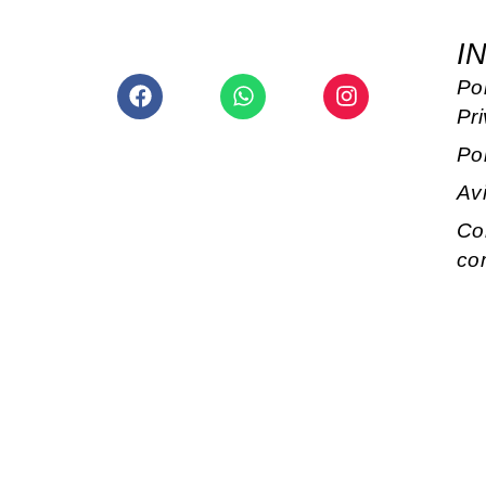
I
Facebook
Whatsapp
Instagram
Pol
Pr
Po
Av
Co
co