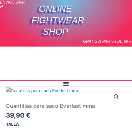
ENVIOS 24/48
Ir
ONLINE
H
al
contenido
FIGHTWEAR
SHOP
GRATIS A PARTIR DE 59 €
Guantillas
para
saco
Guantillas para saco Everlast mma
Everlast
mma
39,90
€
cantidad
TALLA