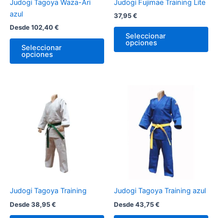
Judogi Tagoya Waza-Ari
Judogi Fujimae Training Lite
elegir
ele
azul
37,95
€
en
en
Desde
102,40
€
la
la
Seleccionar
página
pá
opciones
Seleccionar
de
de
opciones
producto
pr
Este
Es
producto
pr
tiene
tie
múltiples
múl
variantes.
var
Las
La
opciones
op
se
se
pueden
pu
Judogi Tagoya Training
Judogi Tagoya Training azul
elegir
ele
Desde
38,95
€
Desde
43,75
€
en
en