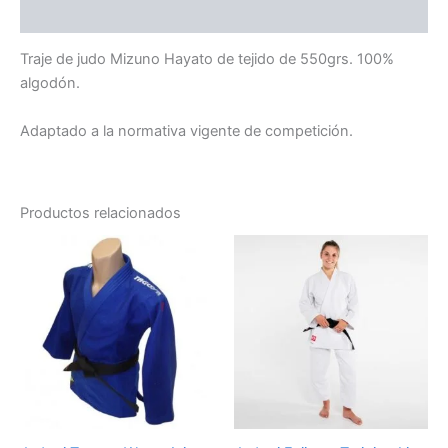
Valoraciones (0)
Traje de judo Mizuno Hayato de tejido de 550grs. 100%
algodón.
Adaptado a la normativa vigente de competición.
Productos relacionados
Este
Es
producto
pr
tiene
tie
múltiples
múl
variantes.
var
Las
La
opciones
op
se
se
pueden
pu