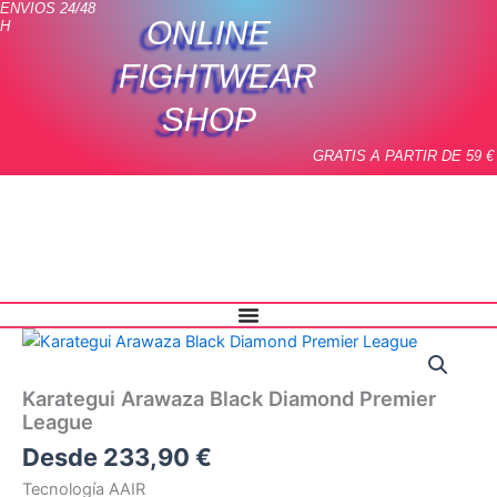
ENVIOS 24/48
Ir
ONLINE
H
al
contenido
FIGHTWEAR
SHOP
GRATIS A PARTIR DE 59 €
Karategui
Arawaza
Black
Karategui Arawaza Black Diamond Premier
Diamond
League
Premier
League
Desde
233,90
€
cantidad
Tecnología AAIR