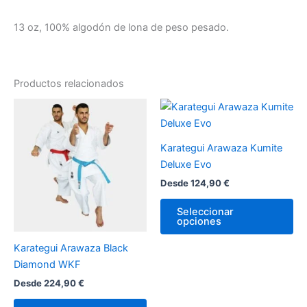
13 oz, 100% algodón de lona de peso pesado.
Productos relacionados
Este
Es
producto
pr
tiene
tie
Karategui Arawaza Kumite
múltiples
múl
Deluxe Evo
variantes.
var
Desde
124,90
€
Las
La
opciones
op
Seleccionar
opciones
se
se
pueden
pu
Karategui Arawaza Black
elegir
ele
Diamond WKF
en
en
Desde
224,90
€
la
la
página
pá