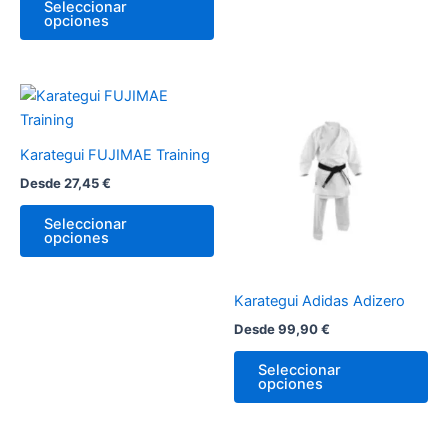
Seleccionar
de
de
opciones
producto
pr
Este
Es
producto
pr
tiene
tie
Karategui FUJIMAE Training
múltiples
múl
Desde
27,45
€
variantes.
var
Las
La
Seleccionar
opciones
opciones
op
se
se
pueden
pu
Karategui Adidas Adizero
elegir
ele
Desde
99,90
€
en
en
la
la
Seleccionar
página
pá
opciones
de
de
producto
pr