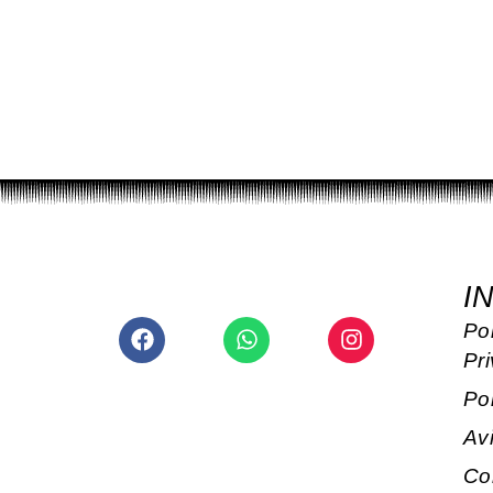
I
Facebook
Whatsapp
Instagram
Pol
Pr
Po
Av
Co