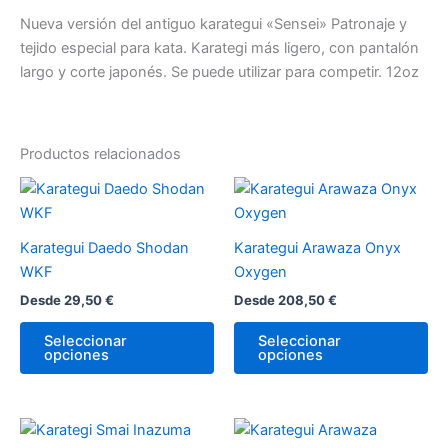
Nueva versión del antiguo karategui «Sensei» Patronaje y
tejido especial para kata. Karategi más ligero, con pantalón
largo y corte japonés. Se puede utilizar para competir. 12oz
Productos relacionados
Este
Es
producto
pr
tiene
tie
Karategui Daedo Shodan
Karategui Arawaza Onyx
múltiples
múl
WKF
Oxygen
variantes.
var
Desde
29,50
€
Desde
208,50
€
Las
La
opciones
op
Seleccionar
Seleccionar
opciones
opciones
se
se
pueden
pu
elegir
ele
en
en
Este
Es