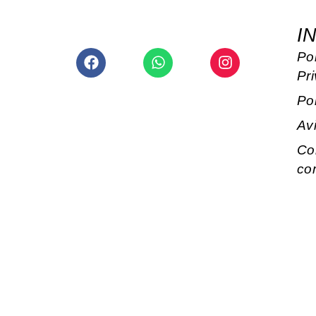
I
Facebook
Whatsapp
Instagram
Pol
Pr
Po
Av
Co
co