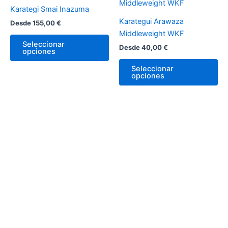
la
la
producto
pr
Karategi Smai Inazuma
página
pá
tiene
tie
Karategui Arawaza
Desde
155,00
€
de
de
múltiples
múl
Middleweight WKF
producto
pr
variantes.
var
Seleccionar
Desde
40,00
€
opciones
Las
La
opciones
op
Seleccionar
opciones
se
se
pueden
pu
elegir
ele
en
en
la
la
página
pá
de
de
producto
pr