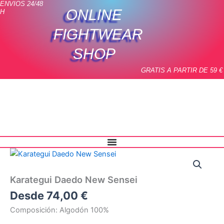
ENVIOS 24/48
Ir
ONLINE
H
al
contenido
FIGHTWEAR
SHOP
GRATIS A PARTIR DE 59 €
Karategui
Daedo
New
Karategui Daedo New Sensei
Sensei
cantidad
Desde
74,00
€
Composición: Algodón 100%