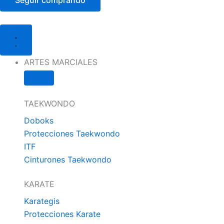
Cerrar
Abrir
Cerrar
Abrir
Cerrar
Abrir
Cerrar
Abrir
Cerrar
Abrir
Cerrar
Abrir
ARTES
ARTES
MUAY
MUAY
BOXEO
BOXEO
MMA
MMA
ROPA
ROPA
ENTRENAMIENTO
ENTRENAMIENTO
MARCIALES
MARCIALES
THAI
THAI
DEPORTIVA
DEPORTIVA
ARTES MARCIALES
TAEKWONDO
Doboks
Protecciones Taekwondo
ITF
Cinturones Taekwondo
KARATE
Karategis
Protecciones Karate