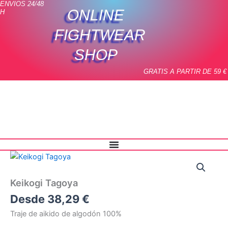
ENVIOS 24/48
Ir
ONLINE
H
al
contenido
FIGHTWEAR
SHOP
GRATIS A PARTIR DE 59 €
Keikogi
Tagoya
cantidad
Keikogi Tagoya
Desde
38,29
€
Traje de aikido de algodón 100%