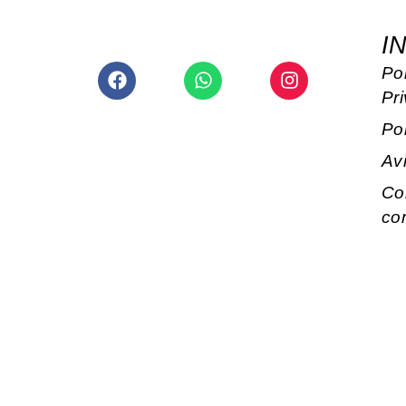
I
Facebook
Whatsapp
Instagram
Pol
Pr
Po
Av
Co
co