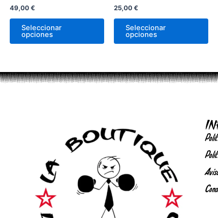
49,00
€
25,00
€
la
la
página
pá
Seleccionar
Seleccionar
de
de
opciones
opciones
producto
pr
I
Polít
Polít
Avis
Cond