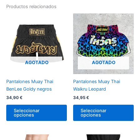
Productos relacionados
Este
Es
producto
pr
tiene
tie
múltiples
múl
variantes.
var
Las
La
opciones
op
AGOTADO
AGOTADO
se
se
pueden
pu
Pantalones Muay Thai
Pantalones Muay Thai
elegir
ele
BenLee Goldy negros
Waikru Leopard
en
en
34,90
€
34,95
€
la
la
página
pá
Seleccionar
Seleccionar
de
de
opciones
opciones
producto
pr
Este
Es