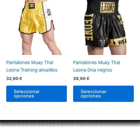
producto
pr
tiene
tie
múltiples
múl
variantes.
var
Las
La
opciones
op
se
se
pueden
pu
Pantalones Muay Thai
Pantalones Muay Thai
elegir
ele
Leone Training amarillos
Leone Dna negros
en
en
32,90
€
39,90
€
la
la
página
pá
Seleccionar
Seleccionar
de
de
opciones
opciones
producto
pr