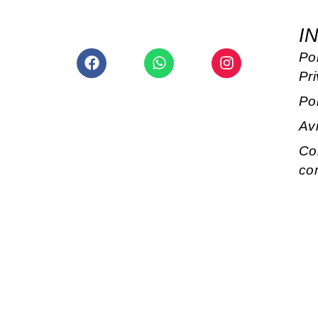
I
Facebook
Whatsapp
Instagram
Pol
Pr
Po
Av
Co
co