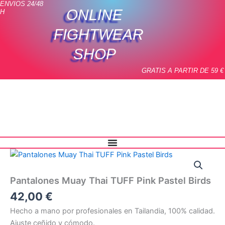
ENVIOS 24/48
Ir
ONLINE
H
al
contenido
FIGHTWEAR
SHOP
GRATIS A PARTIR DE 59 €
Pantalones
Muay
Thai
Pantalones Muay Thai TUFF Pink Pastel Birds
TUFF
Pink
42,00
€
Pastel
Hecho a mano por profesionales en Tailandia, 100% calidad.
Birds
Ajuste ceñido y cómodo.
cantidad