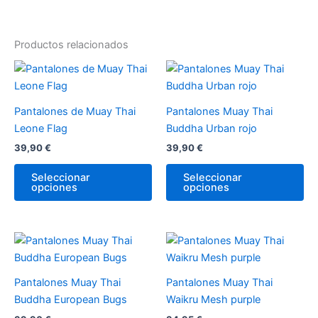
Productos relacionados
Este
Es
producto
pr
tiene
tie
Pantalones de Muay Thai
Pantalones Muay Thai
múltiples
múl
Leone Flag
Buddha Urban rojo
variantes.
var
39,90
€
39,90
€
Las
La
opciones
op
Seleccionar
Seleccionar
opciones
opciones
se
se
pueden
pu
elegir
ele
en
en
Este
Es
la
la
producto
pr
página
pá
tiene
tie
Pantalones Muay Thai
Pantalones Muay Thai
de
de
múltiples
múl
Buddha European Bugs
Waikru Mesh purple
producto
pr
variantes.
var