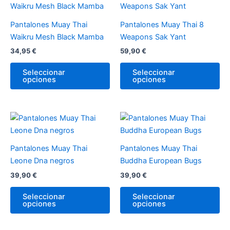
producto
pr
tiene
tie
Pantalones Muay Thai
Pantalones Muay Thai 8
múltiples
múl
Waikru Mesh Black Mamba
Weapons Sak Yant
variantes.
var
34,95
€
59,90
€
Las
La
opciones
op
Seleccionar
Seleccionar
opciones
opciones
se
se
pueden
pu
elegir
ele
en
en
Este
Es
la
la
producto
pr
página
pá
tiene
tie
Pantalones Muay Thai
Pantalones Muay Thai
de
de
múltiples
múl
Leone Dna negros
Buddha European Bugs
producto
pr
variantes.
var
39,90
€
39,90
€
Las
La
opciones
op
Seleccionar
Seleccionar
opciones
opciones
se
se
pueden
pu
elegir
ele