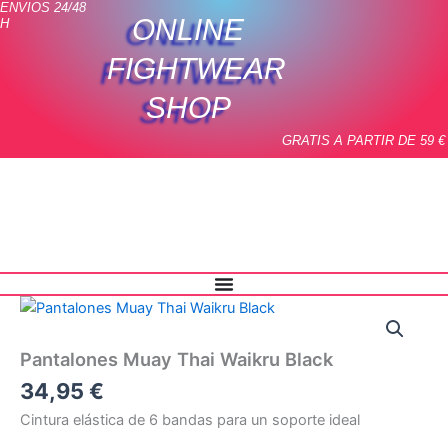
ENVIOS 24/48
Ir
ONLINE
H
al
contenido
FIGHTWEAR
SHOP
GRATIS A PARTIR DE 59 €
Pantalones
Muay
Thai
Pantalones Muay Thai Waikru Black
Waikru
Black
34,95
€
cantidad
Cintura elástica de 6 bandas para un soporte ideal