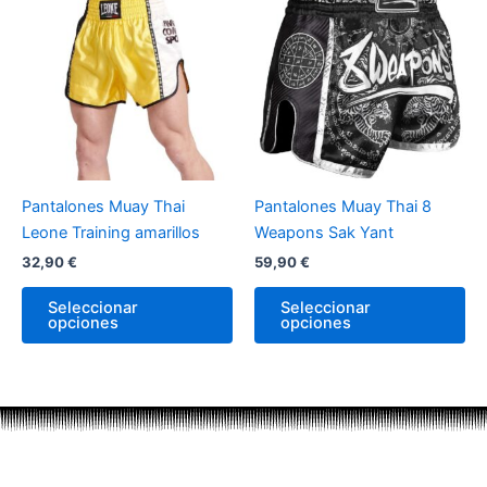
producto
pr
tiene
tie
múltiples
múl
variantes.
var
Las
La
opciones
op
se
se
pueden
pu
Pantalones Muay Thai
Pantalones Muay Thai 8
elegir
ele
Leone Training amarillos
Weapons Sak Yant
en
en
32,90
€
59,90
€
la
la
página
pá
Seleccionar
Seleccionar
de
de
opciones
opciones
producto
pr