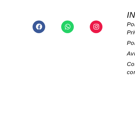
I
Facebook
Whatsapp
Instagram
Pol
Pr
Po
Av
Co
co