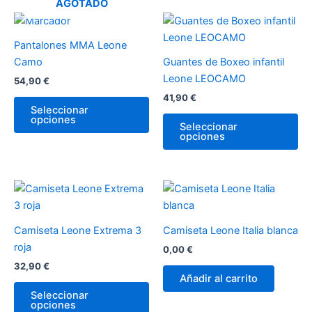
AGOTADO
Este
Es
producto
pr
Pantalones MMA Leone
tiene
tie
Camo
Guantes de Boxeo infantil
múltiples
múl
Leone LEOCAMO
54,90
€
variantes.
var
41,90
€
Las
La
Seleccionar
opciones
opciones
op
Seleccionar
opciones
se
se
pueden
pu
elegir
ele
en
en
Este
la
la
producto
página
pá
tiene
Camiseta Leone Extrema 3
Camiseta Leone Italia blanca
de
de
múltiples
roja
0,00
€
producto
pr
variantes.
32,90
€
Las
Añadir al carrito
opciones
Seleccionar
opciones
se