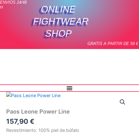
ENVIOS 24/48
Ir
ONLINE
H
al
contenido
FIGHTWEAR
SHOP
GRATIS A PARTIR DE 59 €
Paos
Leone
Power
Paos Leone Power Line
Line
cantidad
157,90
€
Revestimiento: 100% piel de búfalo