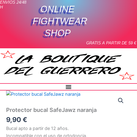
ENVIOS 24/48
Ir
ONLINE
H
al
contenido
FIGHTWEAR
SHOP
GRATIS A PARTIR DE 59 €
Protector
bucal
SafeJawz
Protector bucal SafeJawz naranja
naranja
cantidad
9,90
€
Bucal apto a partir de 12 años.
Incompatible con el uso de ortodoncia.