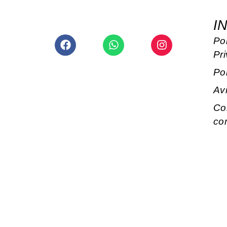
I
Facebook
Whatsapp
Instagram
Pol
Pr
Po
Av
Co
co