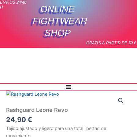
ENVIOS 24/48
Ir
ONLINE
H
al
contenido
FIGHTWEAR
SHOP
GRATIS A PARTIR DE 59 €
Rashguard
Leone
Revo
Rashguard Leone Revo
cantidad
24,90
€
Tejido ajustado y ligero para una total libertad de
movimiento.