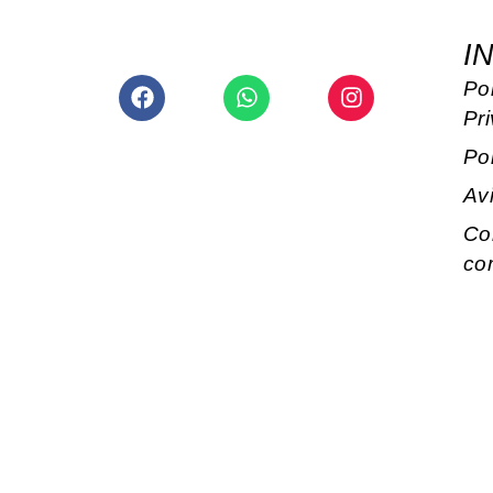
I
Facebook
Whatsapp
Instagram
Pol
Pr
Po
Av
Co
co