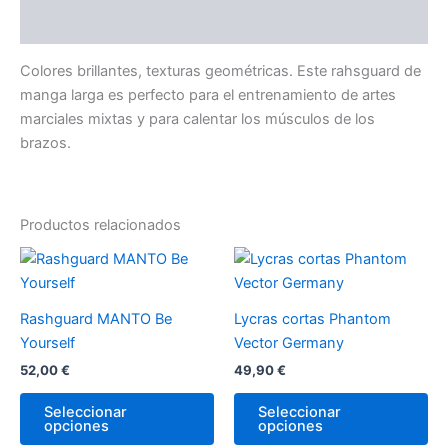
Valoraciones (0)
Colores brillantes, texturas geométricas. Este rahsguard de
manga larga es perfecto para el entrenamiento de artes
marciales mixtas y para calentar los músculos de los
brazos.
Productos relacionados
Este
Es
producto
pr
tiene
tie
Rashguard MANTO Be
Lycras cortas Phantom
múltiples
múl
Yourself
Vector Germany
variantes.
var
52,00
€
49,90
€
Las
La
opciones
op
Seleccionar
Seleccionar
opciones
opciones
se
se