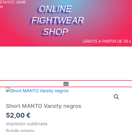
ENVIOS 24/48
Ir
ONLINE
H
al
contenido
FIGHTWEAR
SHOP
GRATIS A PARTIR DE 59 €
Short
MANTO
Varsity
Short MANTO Varsity negros
negros
cantidad
52,00
€
Impresión sublimada
Bolsillo interior