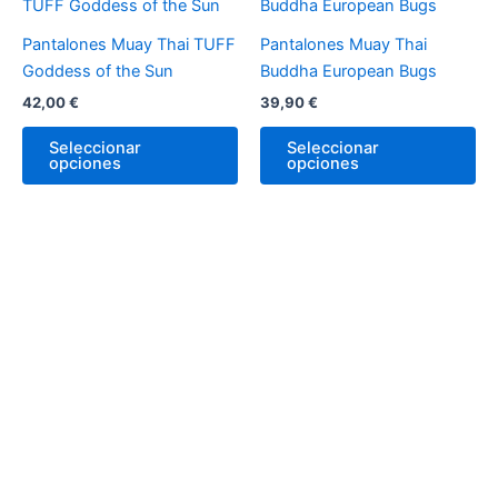
la
la
producto
pr
página
pá
tiene
tie
Pantalones Muay Thai TUFF
Pantalones Muay Thai
de
de
múltiples
múl
Goddess of the Sun
Buddha European Bugs
producto
pr
variantes.
var
42,00
€
39,90
€
Las
La
opciones
op
Seleccionar
Seleccionar
opciones
opciones
se
se
pueden
pu
elegir
ele
en
en
la
la
página
pá
de
de
producto
pr