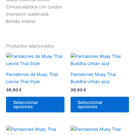
Cintura elástica con cordón
Impresión sublimada
Bolsillo interior
Productos relacionados
Este
Es
producto
pr
tiene
tie
Pantalones de Muay Thai
Pantalones Muay Thai
múltiples
múl
Leone Thai Style
Buddha Urban azul
variantes.
var
39,90
€
39,90
€
Las
La
opciones
op
Seleccionar
Seleccionar
opciones
opciones
se
se
pueden
pu
elegir
ele
en
en
Este
Es