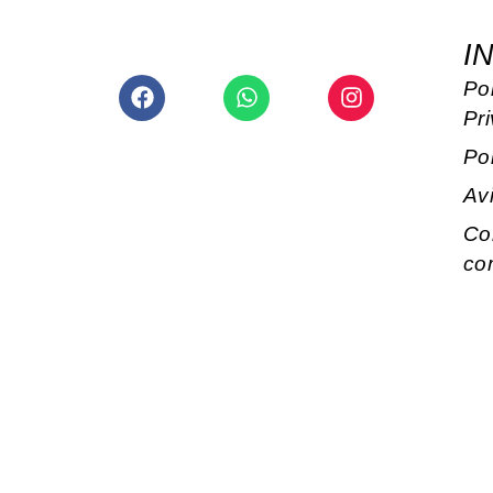
I
Facebook
Whatsapp
Instagram
Pol
Pr
Po
Av
Co
co