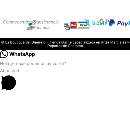
Contrareembolso
Transferencia
Bancaria
© La Boutique del Guerrero - Tienda Online Especializada en Artes Marciales y
Deportes de Contacto
Hola ¿en que podemos ayudarte?
Abrir chat