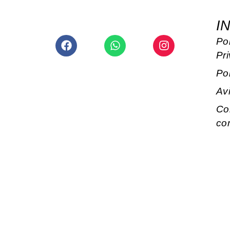
I
Facebook
Whatsapp
Instagram
Pol
Pr
Po
Av
Co
co