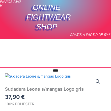
ENVIOS 24/48
Ir
ONLINE
H
al
contenido
FIGHTWEAR
SHOP
GRATIS A PARTIR DE 59 €
Sudadera
Leone
s/mangas
Sudadera Leone s/mangas Logo gris
Logo
gris
37,90
€
cantidad
100% POLIÉSTER