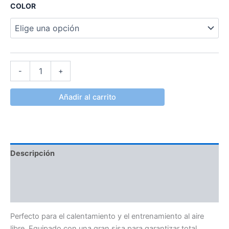
COLOR
-
+
Añadir al carrito
Descripción
Información adicional
Valoraciones (0)
Perfecto para el calentamiento y el entrenamiento al aire
libre. Equipado con una gran sisa para garantizar total