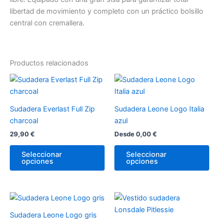
libertad de movimiento y completo con un práctico bolsillo
central con cremallera.
Productos relacionados
Este
Es
producto
pr
tiene
tie
Sudadera Everlast Full Zip
Sudadera Leone Logo Italia
múltiples
múl
charcoal
azul
variantes.
var
29,90
€
Desde
0,00
€
Las
La
opciones
op
Seleccionar
Seleccionar
opciones
opciones
se
se
pueden
pu
elegir
ele
en
en
Este
Es
la
la
producto
pr
Sudadera Leone Logo gris