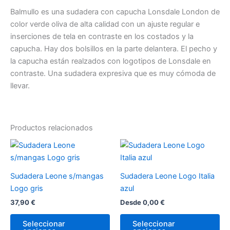
Balmullo es una sudadera con capucha Lonsdale London de
color verde oliva de alta calidad con un ajuste regular e
inserciones de tela en contraste en los costados y la
capucha. Hay dos bolsillos en la parte delantera. El pecho y
la capucha están realzados con logotipos de Lonsdale en
contraste. Una sudadera expresiva que es muy cómoda de
llevar.
Productos relacionados
Este
Es
producto
pr
tiene
tie
Sudadera Leone s/mangas
Sudadera Leone Logo Italia
múltiples
múl
Logo gris
azul
variantes.
var
37,90
€
Desde
0,00
€
Las
La
opciones
op
Seleccionar
Seleccionar