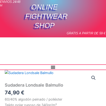
ENVIOS 24/48
Ir
ONLINE
H
al
contenido
FIGHTWEAR
SHOP
GRATIS A PARTIR DE 59 €
Sudadera
Londsale
Balmullo
Sudadera Londsale Balmullo
cantidad
74,90
€
60/40% algodón peinado / poliéster
Tejido polar rugoso de 340gr/m²