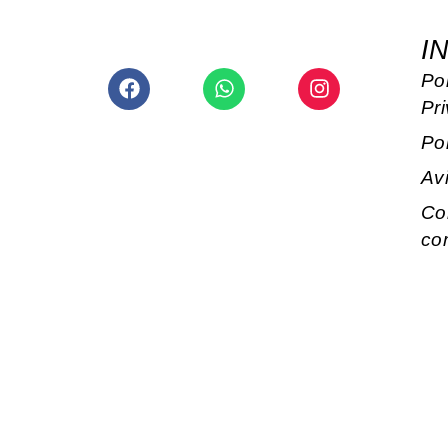
I
Facebook
Whatsapp
Instagram
Pol
Pr
Po
Av
Co
co