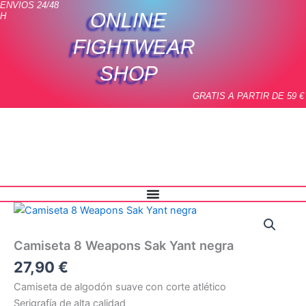
ENVIOS 24/48
Ir
ONLINE
H
al
contenido
FIGHTWEAR
SHOP
GRATIS A PARTIR DE 59 €
Camiseta
8
Weapons
Camiseta 8 Weapons Sak Yant negra
Sak
Yant
27,90
€
negra
Camiseta de algodón suave con corte atlético
cantidad
Serigrafía de alta calidad