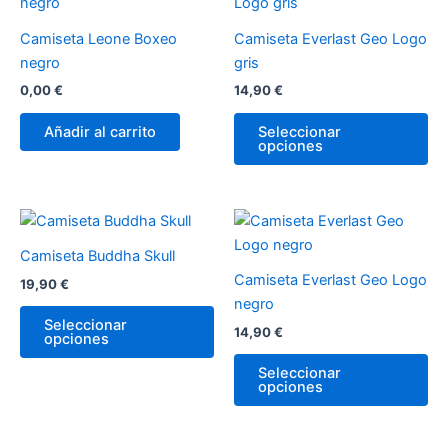
pr
tie
Camiseta Leone Boxeo
Camiseta Everlast Geo Logo
múl
negro
gris
var
0,00
€
14,90
€
La
op
Añadir al carrito
Seleccionar
opciones
se
pu
ele
en
Este
Es
la
producto
pr
Camiseta Buddha Skull
pá
tiene
tie
Camiseta Everlast Geo Logo
19,90
€
de
múltiples
múl
negro
pr
variantes.
var
Seleccionar
14,90
€
opciones
Las
La
opciones
op
Seleccionar
opciones
se
se
pueden
pu
elegir
ele