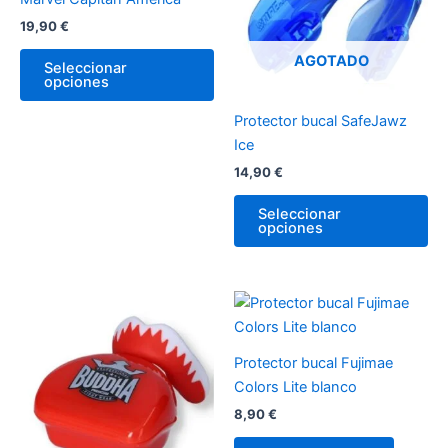
variantes.
var
19,90
€
Las
La
opciones
op
AGOTADO
Seleccionar
opciones
se
se
pueden
pu
Protector bucal SafeJawz
elegir
ele
Ice
en
en
14,90
€
la
la
página
pá
Seleccionar
de
de
opciones
producto
pr
Protector bucal Fujimae
Colors Lite blanco
8,90
€