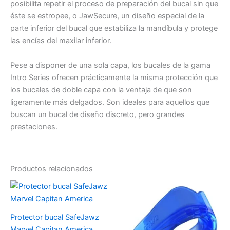
posibilita repetir el proceso de preparación del bucal sin que
éste se estropee, o JawSecure, un diseño especial de la
parte inferior del bucal que estabiliza la mandíbula y protege
las encías del maxilar inferior.
Pese a disponer de una sola capa, los bucales de la gama
Intro Series ofrecen prácticamente la misma protección que
los bucales de doble capa con la ventaja de que son
ligeramente más delgados. Son ideales para aquellos que
buscan un bucal de diseño discreto, pero grandes
prestaciones.
Productos relacionados
Este
Es
producto
pr
tiene
tie
Protector bucal SafeJawz
múltiples
múl
Marvel Capitan America