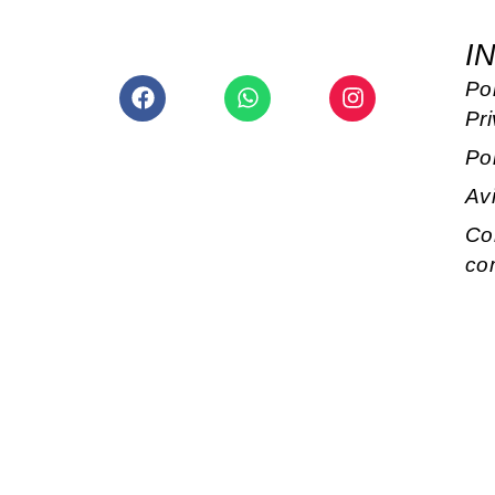
I
Facebook
Whatsapp
Instagram
Pol
Pr
Po
Av
Co
co