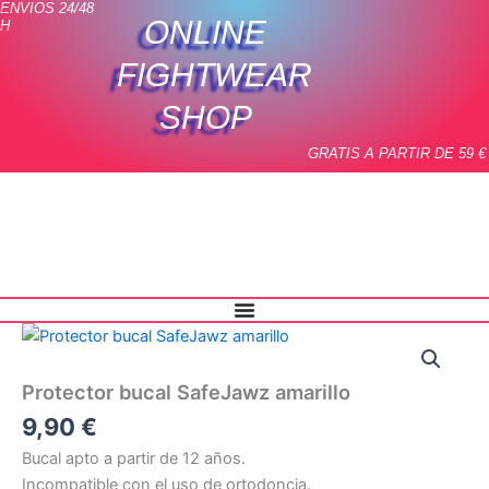
ENVIOS 24/48
Ir
ONLINE
H
al
contenido
FIGHTWEAR
SHOP
GRATIS A PARTIR DE 59 €
Protector
bucal
SafeJawz
Protector bucal SafeJawz amarillo
amarillo
cantidad
9,90
€
Bucal apto a partir de 12 años.
Incompatible con el uso de ortodoncia.