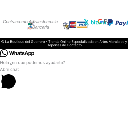
Contrareembolso
Transferencia
Bancaria
© La Boutique del Guerrero - Tienda Online Especializada en Artes Marciales y
Deportes de Contacto
Hola ¿en que podemos ayudarte?
Abrir chat