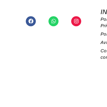
I
Facebook
Whatsapp
Instagram
Pol
Pr
Po
Av
Co
co