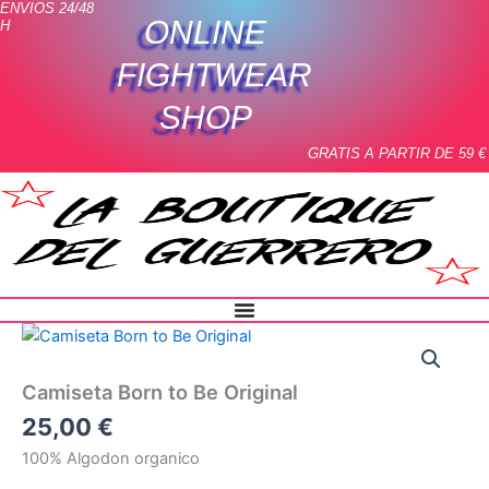
ENVIOS 24/48
Ir
ONLINE
H
al
contenido
FIGHTWEAR
SHOP
GRATIS A PARTIR DE 59 €
Camiseta
Born
to
Camiseta Born to Be Original
Be
Original
25,00
€
cantidad
100% Algodon organico