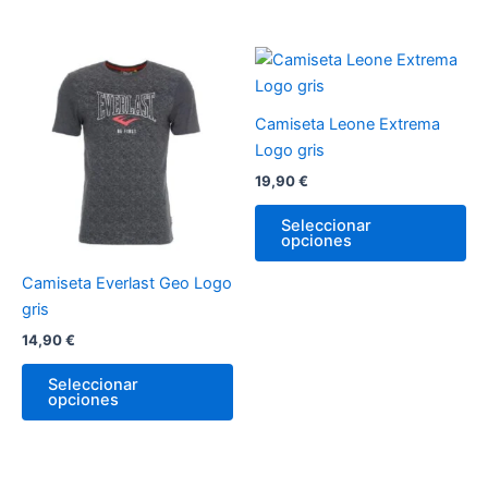
producto
pr
Este
Es
producto
pr
tiene
tie
Camiseta Leone Extrema
múltiples
múl
Logo gris
variantes.
var
19,90
€
Las
La
opciones
op
Seleccionar
opciones
se
se
pueden
pu
Camiseta Everlast Geo Logo
elegir
ele
gris
en
en
14,90
€
la
la
página
pá
Seleccionar
de
de
opciones
producto
pr