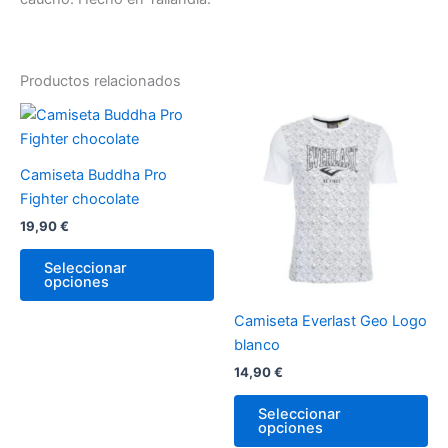
Productos relacionados
Este
Es
producto
pr
tiene
tie
Camiseta Buddha Pro
múltiples
múl
Fighter chocolate
variantes.
var
19,90
€
Las
La
opciones
op
Seleccionar
opciones
se
se
pueden
pu
Camiseta Everlast Geo Logo
elegir
ele
blanco
en
en
14,90
€
la
la
página
pá
Seleccionar
de
de
opciones